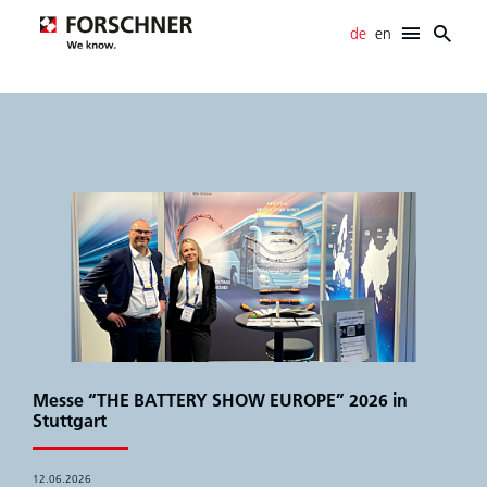
de
en
Forschner
E-Mobility
Verkabelungssysteme
Elektromechanische Systeme
SCR-Systeme
Entwicklungsunterstützung
News
Karriere
Info- / Download-Center
Kontakt
Messe “THE BATTERY SHOW EUROPE” 2026 in
Stuttgart
12.06.2026